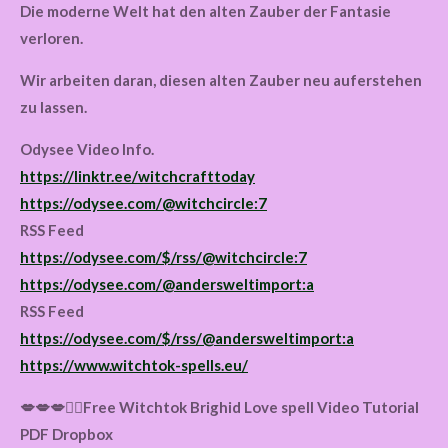
Die moderne Welt hat den alten Zauber der Fantasie
verloren.
Wir arbeiten daran, diesen alten Zauber neu auferstehen
zu lassen.
Odysee Video Info.
https://linktr.ee/witchcrafttoday
https://odysee.com/@witchcircle:7
RSS Feed
https://odysee.com/$/rss/@witchcircle:7
https://odysee.com/@andersweltimport:a
RSS Feed
https://odysee.com/$/rss/@andersweltimport:a
https://www.witchtok-spells.eu/
💋💋💋🧙‍♀
Free Witchtok Brighid Love spell Video Tutorial
PDF Dropbox