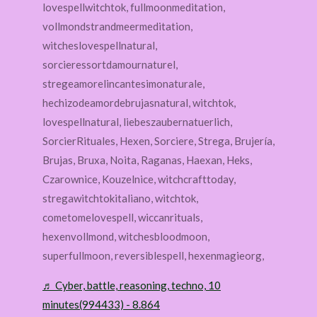
lovespellwitchtok, fullmoonmeditation,
vollmondstrandmeermeditation,
witcheslovespellnatural,
sorcieressortdamournaturel,
stregeamorelincantesimonaturale,
hechizodeamordebrujasnatural, witchtok,
lovespellnatural, liebeszaubernatuerlich,
SorcierRituales, Hexen, Sorciere, Strega, Brujería,
Brujas, Bruxa, Noita, Raganas, Haexan, Heks,
Czarownice, Kouzelnice, witchcrafttoday,
stregawitchtokitaliano, witchtok,
cometomelovespell, wiccanrituals,
hexenvollmond, witchesbloodmoon,
superfullmoon, reversiblespell, hexenmagieorg,
♬ Cyber, battle, reasoning, techno, 10
minutes(994433) - 8.864