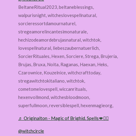
BeltaneRitual2023, beltaneblessings,
walpurisnight, witcheslovespellnatural,
sorcieressortdamournaturel,
stregeamorelincantesimonaturale,
hechizodeamordebrujasnatural, witchtok,
lovespellnatural, liebeszaubernatuerlich,
SorcierRituales, Hexen, Sorciere, Strega, Brujería,
Brujas, Bruxa, Noita, Raganas, Haexan, Heks,
Czarownice, Kouzelnice, witchcrafttoday,
stregawitchtokitaliano, witchtok,
cometomelovespell, wiccanrituals,
hexenvollmond, witchesbloodmoon,
superfullmoon, reversiblespell, hexenmagieorg,
♬ Originalton - Magic of Brighid. Spells💋🧙‍♀
@witchcircle